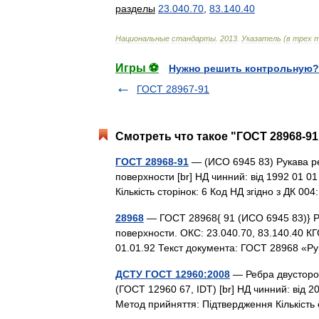
разделы
23
.
040
.
70
,
83
.
140
.
40
Национальные
стандарты
.
2013
.
Указатель
(
в
трех
т
Игры ⚽
Нужно решить контрольную?
ГОСТ 28967-91
Смотреть что такое "ГОСТ 28968-91
ГОСТ 28968-91
— (ИСО 6945 83) Рукава р
поверхности [br] НД чинний: від 1992 01 0
Кількість сторінок: 6 Код НД згідно з ДК 0
28968
— ГОСТ 28968{ 91 (ИСО 6945 83)} Р
поверхности. ОКС: 23.040.70, 83.140.40 К
01.01.92 Текст документа: ГОСТ 28968 
ДСТУ ГОСТ 12960:2008
— Ребра двусторо
(ГОСТ 12960 67, IDT) [br] НД чинний: від 20
Метод прийняття: Підтвердження Кількість 