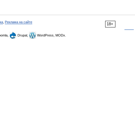
ка
,
Реклама на сайте
18+
omla,
Drupal,
WordPress, MODx.