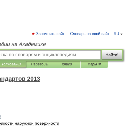
Запомнить сайт
Словарь на свой сайт
RU
едии на Академике
Найти!
Толкования
Переводы
Книги
Игры ⚽
андартов 2013
)
ойкости
наружной
поверхности